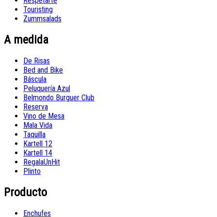
Respetarte
Touristing
Zummsalads
A medida
De Risas
Bed and Bike
Báscula
Peluquería Azul
Belmondo Burguer Club
Reserva
Vino de Mesa
Mala Vida
Taquilla
Kartell 12
Kartell 14
RegalaUnHit
Plinto
Producto
Enchufes