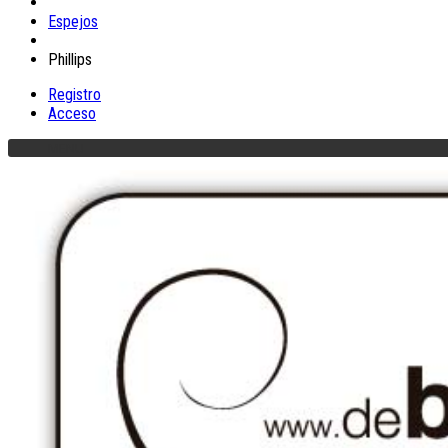
Espejos
Phillips
Registro
Acceso
MENU