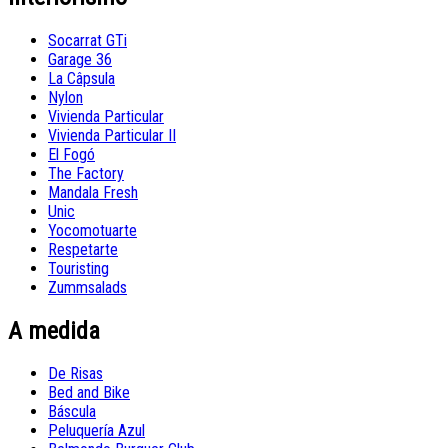
Socarrat GTi
Garage 36
La Câpsula
Nylon
Vivienda Particular
Vivienda Particular II
El Fogó
The Factory
Mandala Fresh
Unic
Yocomotuarte
Respetarte
Touristing
Zummsalads
A medida
De Risas
Bed and Bike
Báscula
Peluquería Azul