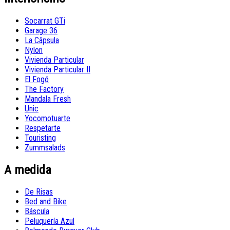
Socarrat GTi
Garage 36
La Câpsula
Nylon
Vivienda Particular
Vivienda Particular II
El Fogó
The Factory
Mandala Fresh
Unic
Yocomotuarte
Respetarte
Touristing
Zummsalads
A medida
De Risas
Bed and Bike
Báscula
Peluquería Azul