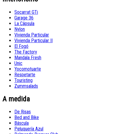
Socarrat GTi
Garage 36
La Câpsula
Nylon
Vivienda Particular
Vivienda Particular II
El Fogó
The Factory
Mandala Fresh
Unic
Yocomotuarte
Respetarte
Touristing
Zummsalads
A medida
De Risas
Bed and Bike
Báscula
Peluquería Azul