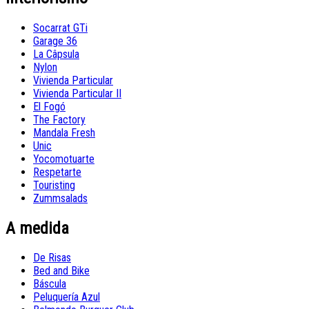
Socarrat GTi
Garage 36
La Câpsula
Nylon
Vivienda Particular
Vivienda Particular II
El Fogó
The Factory
Mandala Fresh
Unic
Yocomotuarte
Respetarte
Touristing
Zummsalads
A medida
De Risas
Bed and Bike
Báscula
Peluquería Azul