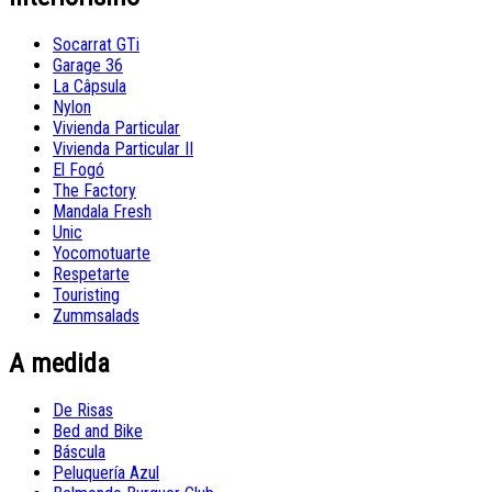
Socarrat GTi
Garage 36
La Câpsula
Nylon
Vivienda Particular
Vivienda Particular II
El Fogó
The Factory
Mandala Fresh
Unic
Yocomotuarte
Respetarte
Touristing
Zummsalads
A medida
De Risas
Bed and Bike
Báscula
Peluquería Azul