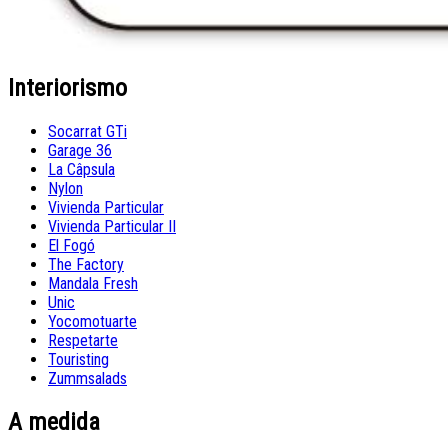
Interiorismo
Socarrat GTi
Garage 36
La Câpsula
Nylon
Vivienda Particular
Vivienda Particular II
El Fogó
The Factory
Mandala Fresh
Unic
Yocomotuarte
Respetarte
Touristing
Zummsalads
A medida