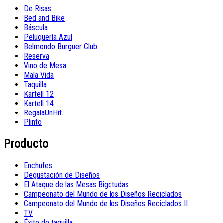
De Risas
Bed and Bike
Báscula
Peluquería Azul
Belmondo Burguer Club
Reserva
Vino de Mesa
Mala Vida
Taquilla
Kartell 12
Kartell 14
RegalaUnHit
Plinto
Producto
Enchufes
Degustación de Diseños
El Ataque de las Mesas Bigotudas
Campeonato del Mundo de los Diseños Reciclados
Campeonato del Mundo de los Diseños Reciclados II
TV
Éxito de taquilla